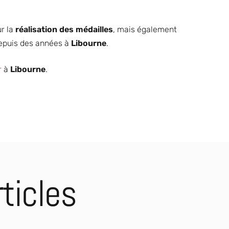
r la
réalisation des médailles
, mais également
puis des années à
Libourne
.
r
à
Libourne
.
Imprimeur
carte de
DÉCOUVRIR
restaurant
s
ticles