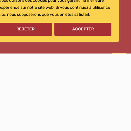
Nous utilisons des cookies pour vous garantir la meilleure
expérience sur notre site web. Si vous continuez à utiliser ce
site, nous supposerons que vous en êtes satisfait.
CONTACTEZ-NOUS
REJETER
ACCEPTER
commande@imp-imprimerie.fr