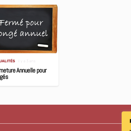
UALITÉS
il y a 3 ans
meture Annuelle pour
gés