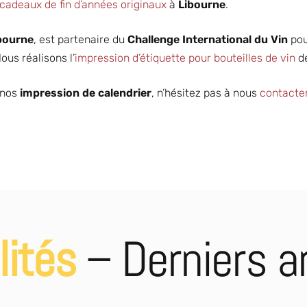
cadeaux de fin d’années originaux
à
Libourne
.
bourne
, est partenaire du
Challenge International du Vin
pou
Nous réalisons l’
impression d’étiquette pour bouteilles de vin
de
 nos
impression de calendrier
, n’hésitez pas à nous
contacte
Partenaire en
Différents
imprimerie
formats
DÉCOUVRIR
DÉCOUVRIR
pour les
d’impression
professionnel
lités
– Derniers ar