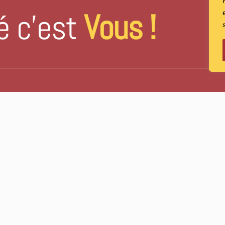
é c’est
Vous !
IMP IMPRIMERIE
23/25 avenue de Paris
33620 Cavignac