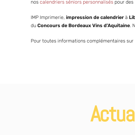
nos
calendriers séniors personnalisés
pour des
IMP Imprimerie,
impression de calendrier
à
Li
du
Concours de Bordeaux Vins d’Aquitaine
. 
Pour toutes informations complémentaires sur
Imprimeur
cadeau de fin
DÉCOUVRIR
d’année
Actua