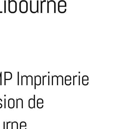
Libourne
MP Imprimerie
sion de
ourne