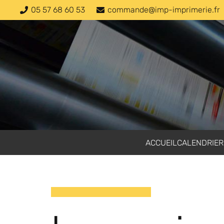
05 57 68 60 53
commande@imp-imprimerie.fr
ACCUEIL
CALENDRIER