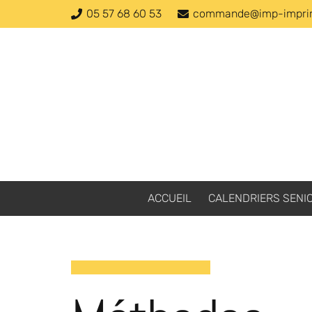
05 57 68 60 53
commande@imp-imprim
ACCUEIL
CALENDRIERS SENI