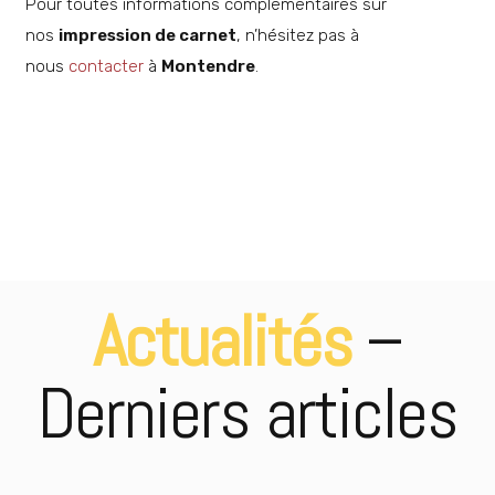
Pour toutes informations complémentaires sur
nos
impression de carnet
, n’hésitez pas à
nous
contacter
à
Montendre
.
Imprimeur cadeau de fin
DÉCOUVRIR
d’année
Différents formats
DÉCOUVRIR
d’impression
Partenaire en imprimerie pour
DÉCOUVRIR
les professionnels
Imprimeur carte de restaurant
DÉCOUVRIR
Actualités
–
Derniers articles