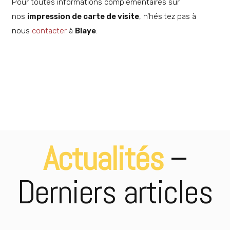
Pour toutes informations complémentaires sur
nos
impression de carte de visite
, n’hésitez pas à
nous
contacter
à
Blaye
.
Imprimeur cadeau de fin
DÉCOUVRIR
d’année
Différents formats
DÉCOUVRIR
d’impression
Partenaire en imprimerie pour
DÉCOUVRIR
les professionnels
Imprimeur carte de restaurant
DÉCOUVRIR
Actualités
–
Derniers articles