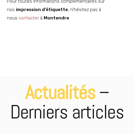
Pour toutes informations complémentaires sur
nos
impression d’étiquette
, n’hésitez pas à
nous
contacter
à
Montendre
.
Imprimeur cadeau de fin
DÉCOUVRIR
d’année
Différents formats
DÉCOUVRIR
d’impression
Partenaire en imprimerie pour
DÉCOUVRIR
les professionnels
Imprimeur carte de restaurant
DÉCOUVRIR
Actualités
–
Derniers articles