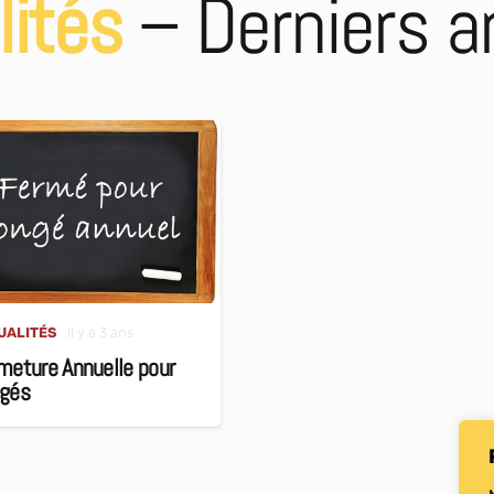
lités
– Derniers ar
UALITÉS
il y a 3 ans
meture Annuelle pour
gés