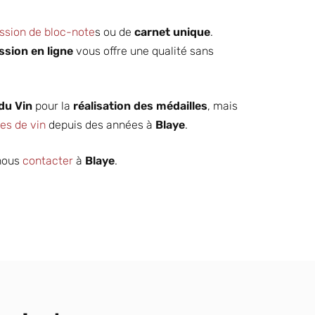
ssion de bloc-note
s ou de
carnet unique
.
ssion en ligne
vous offre une qualité sans
du Vin
pour la
réalisation des médailles
, mais
les de vin
depuis des années à
Blaye
.
 nous
contacter
à
Blaye
.
Imprimeur
carte de
DÉCOUVRIR
restaurant
s