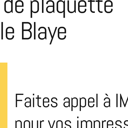
 de plaquette
e Blaye
Faites appel à I
pour vos impres