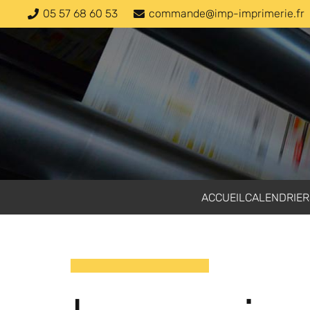
05 57 68 60 53
commande@imp-imprimerie.fr
ACCUEIL
CALENDRIER