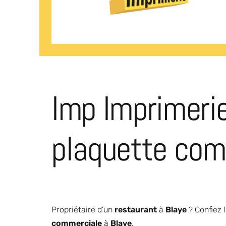
Imp Imprimerie
plaquette com
Propriétaire d’un
restaurant
à
Blaye
? Confiez l
commerciale
à
Blaye
.