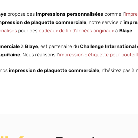
aye
propose des
impressions personnalisées
comme l’
impre
mpression de plaquette commerciale
, notre service d’
impre
nnalisés
pour des
cadeaux de fin d’années originaux
à
Blaye
.
merciale
à
Blaye
, est partenaire du
Challenge International 
quitaine
. Nous réalisons l’
impression d’étiquette pour bouteil
 nos
impression de plaquette commerciale
, n’hésitez pas à
Partenaire en
Différents
imprimerie
formats
DÉCOUVRIR
DÉCOUVRIR
pour les
d’impression
professionnel