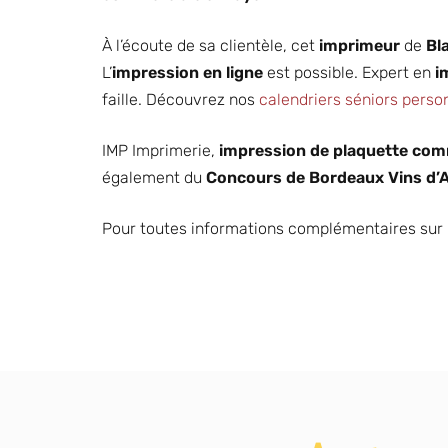
À l’écoute de sa clientèle, cet
imprimeur
de
Bl
L’
impression en ligne
est possible. Expert en
i
faille. Découvrez nos
calendriers séniors perso
IMP Imprimerie,
impression de plaquette com
également du
Concours de Bordeaux Vins d’A
Pour toutes informations complémentaires sur
Imprimeur
cadeau de fin
DÉCOUVRIR
d’année