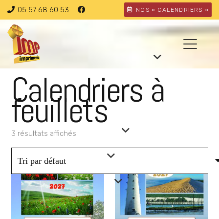
05 57 68 60 53
NOS « CALENDRIERS »
Calendriers à
feuillets
3 résultats affichés