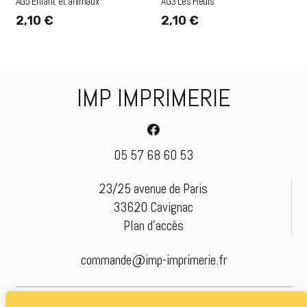
AG5 Enfant et animaux
AG3 Les Fleurs
2,10
€
2,10
€
IMP IMPRIMERIE
05 57 68 60 53
23/25 avenue de Paris
33620 Cavignac
Plan d’accès
commande@imp-imprimerie.fr
© imp-imprimerie.fr |
Mentions légales